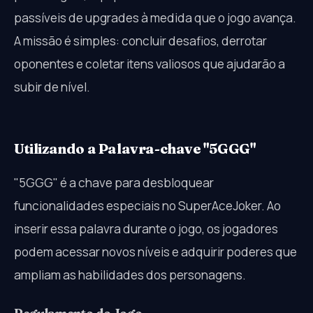
passíveis de upgrades à medida que o jogo avança.
A missão é simples: concluir desafios, derrotar
oponentes e coletar itens valiosos que ajudarão a
subir de nível.
Utilizando a Palavra-chave "5GGG"
"5GGG" é a chave para desbloquear
funcionalidades especiais no SuperAceJoker. Ao
inserir essa palavra durante o jogo, os jogadores
podem acessar novos níveis e adquirir poderes que
ampliam as habilidades dos personagens.