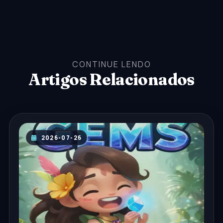
CONTINUE LENDO
Artigos Relacionados
2026-07-26