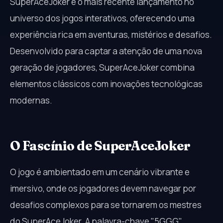
SuperAceJoker é o mais recente lançamento no
universo dos jogos interativos, oferecendo uma
experiência rica em aventuras, mistérios e desafios.
Desenvolvido para captar a atenção de uma nova
geração de jogadores, SuperAceJoker combina
elementos clássicos com inovações tecnológicas
modernas.
O Fascínio de SuperAceJoker
O jogo é ambientado em um cenário vibrante e
imersivo, onde os jogadores devem navegar por
desafios complexos para se tornarem os mestres
do SuperAceJoker. A palavra-chave "5GGG"