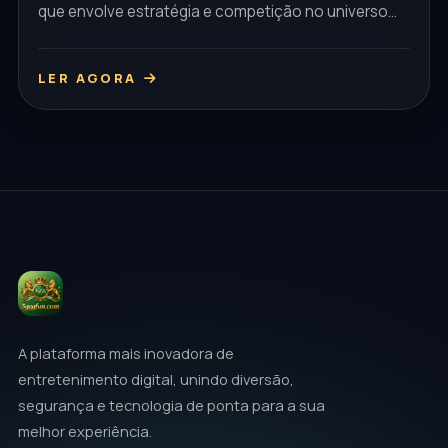
que envolve estratégia e competição no universo
colorido dos doces.
LER AGORA
A plataforma mais inovadora de
entretenimento digital, unindo diversão,
segurança e tecnologia de ponta para a sua
melhor experiência.