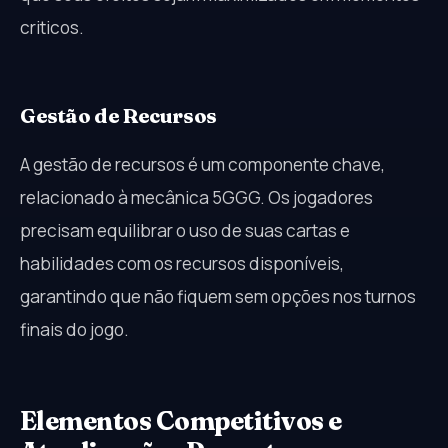
criticos.
Gestão de Recursos
A gestão de recursos é um componente chave,
relacionado à mecânica 5GGG. Os jogadores
precisam equilibrar o uso de suas cartas e
habilidades com os recursos disponíveis,
garantindo que não fiquem sem opções nos turnos
finais do jogo.
Elementos Competitivos e