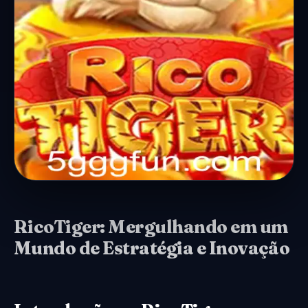
RicoTiger: Mergulhando em um
Mundo de Estratégia e Inovação