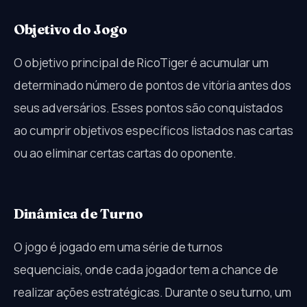
Objetivo do Jogo
O objetivo principal de RicoTiger é acumular um
determinado número de pontos de vitória antes dos
seus adversários. Esses pontos são conquistados
ao cumprir objetivos específicos listados nas cartas
ou ao eliminar certas cartas do oponente.
Dinâmica de Turno
O jogo é jogado em uma série de turnos
sequenciais, onde cada jogador tem a chance de
realizar ações estratégicas. Durante o seu turno, um