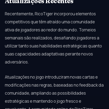
Atualizações Recentes
Recentemente, RicoTiger incorporou elementos
competitivos que têm atraído uma comunidade
ativa de jogadores ao redor do mundo. Torneios
semanais são realizados, desafiando jogadores a
utilizar tanto suas habilidades estratégicas quanto
suas capacidades adaptativas perante novos
adversários.
Atualizações no jogo introduziram novas cartas e
modificações nas regras, baseadas no feedback da
comunidade, ampliando as possibilidades
estratégicas e mantendo o jogo fresco e