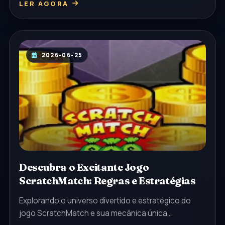
LER AGORA
2026-06-25
Descubra o Excitante Jogo
ScratchMatch: Regras e Estratégias
Explorando o universo divertido e estratégico do
jogo ScratchMatch e sua mecânica única