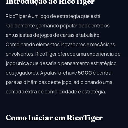
Introdução ao RicoTiger
RicoTiger é um jogo de estratégia que está
rapidamente ganhando popularidade entre os
entusiastas de jogos de cartas e tabuleiro.
Combinando elementos inovadores e mecânicas
envolventes, RicoTiger oferece uma experiência de
jogo única que desafia o pensamento estratégico
dos jogadores. A palavra-chave
5GGG
é central
para as dinâmicas deste jogo, adicionando uma
camada extra de complexidade e estratégia.
Como Iniciar em RicoTiger