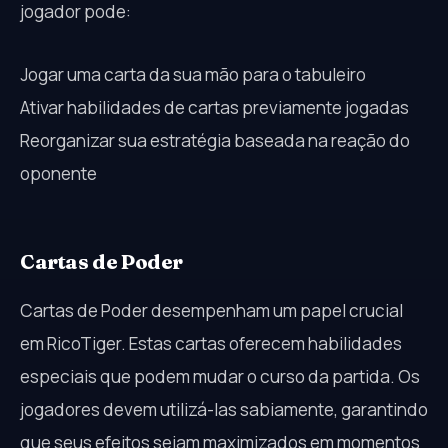
jogador pode:
Jogar uma carta da sua mão para o tabuleiro
Ativar habilidades de cartas previamente jogadas
Reorganizar sua estratégia baseada na reação do
oponente
Cartas de Poder
Cartas de Poder desempenham um papel crucial
em RicoTiger. Estas cartas oferecem habilidades
especiais que podem mudar o curso da partida. Os
jogadores devem utilizá-las sabiamente, garantindo
que seus efeitos sejam maximizados em momentos