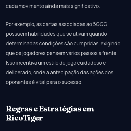
cada movimento ainda mais significativo.
Por exemplo, as cartas associadas ao 5GGG
possuem habilidades que se ativam quando
determinadas condições são cumpridas, exigindo
que os jogadores pensem vários passos à frente.
Isso incentiva um estilo de jogo cuidadoso e
deliberado, onde a antecipação das ações dos
oponentes é vital para o sucesso.
Regras e Estratégias em
RicoTiger