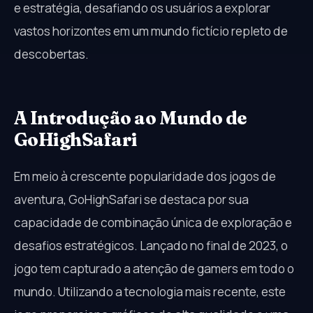
e estratégia, desafiando os usuários a explorar
vastos horizontes em um mundo fictício repleto de
descobertas.
A Introdução ao Mundo de
GoHighSafari
Em meio à crescente popularidade dos jogos de
aventura, GoHighSafari se destaca por sua
capacidade de combinação única de exploração e
desafios estratégicos. Lançado no final de 2023, o
jogo tem capturado a atenção de gamers em todo o
mundo. Utilizando a tecnologia mais recente, este