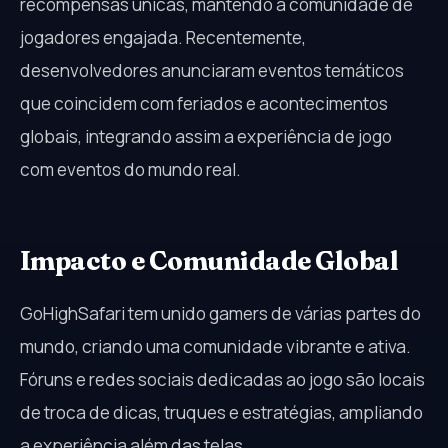
recompensas únicas, mantendo a comunidade de
jogadores engajada. Recentemente,
desenvolvedores anunciaram eventos temáticos
que coincidem com feriados e acontecimentos
globais, integrando assim a experiência de jogo
com eventos do mundo real.
Impacto e Comunidade Global
GoHighSafari tem unido gamers de várias partes do
mundo, criando uma comunidade vibrante e ativa.
Fóruns e redes sociais dedicadas ao jogo são locais
de troca de dicas, truques e estratégias, ampliando
a experiência além das telas.