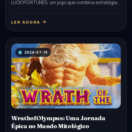
LUCKYFORTUNES, um jogo que combina estratégia
inteligente com a sorte do acaso, e saiba como
jogar com a palavra-chave '5GGG'.
LER AGORA
2026-07-15
WrathofOlympus: Uma Jornada
Épica no Mundo Mitológico